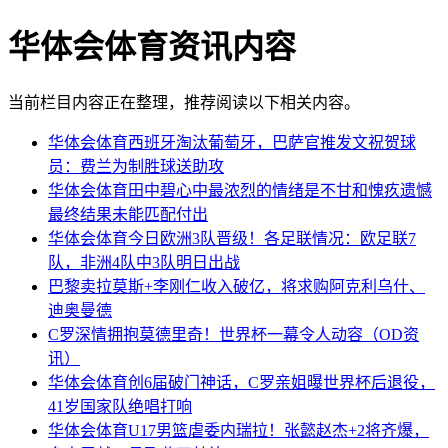
华体会体育资讯内容
当前栏目内容正在整理，推荐阅读以下相关内容。
华体会体育西班牙淘汰葡萄牙，巴萨官推发文祝贺球
员：费兰为制胜球送助攻
华体会体育田中碧心中最浓烈的情绪是不甘和愧疚遗憾
最终结果未能匹配付出
华体会体育今日欧洲3队晋级！各足联情况：欧足联7
队，非洲4队中3队明日出战
巴黎卖拉莫斯+李刚仁收入破亿，将求购阿克利乌什、
迪奥曼德
C罗深情拥抱莫德里奇！世界杯一幕令人动容（OD资
讯）
华体会体育创6届破门神话，C罗亲姐曝世界杯后退役，
41岁国家队绝唱打响
华体会体育U17男篮虐委内瑞拉！张懿赵杰+2将齐爆，