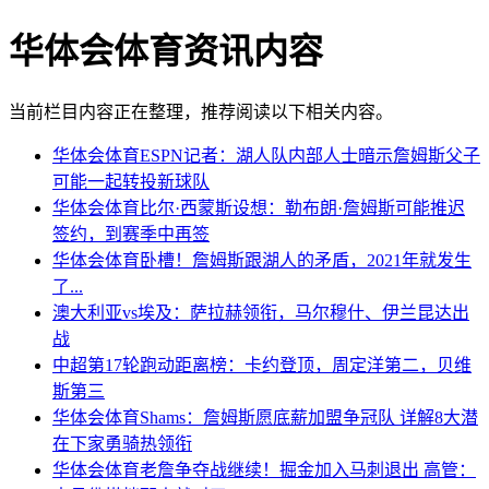
华体会体育资讯内容
当前栏目内容正在整理，推荐阅读以下相关内容。
华体会体育ESPN记者：湖人队内部人士暗示詹姆斯父子
可能一起转投新球队
华体会体育比尔·西蒙斯设想：勒布朗·詹姆斯可能推迟
签约，到赛季中再签
华体会体育卧槽！詹姆斯跟湖人的矛盾，2021年就发生
了...
澳大利亚vs埃及：萨拉赫领衔，马尔穆什、伊兰昆达出
战
中超第17轮跑动距离榜：卡约登顶，周定洋第二，贝维
斯第三
华体会体育Shams：詹姆斯愿底薪加盟争冠队 详解8大潜
在下家勇骑热领衔
华体会体育老詹争夺战继续！掘金加入马刺退出 高管：