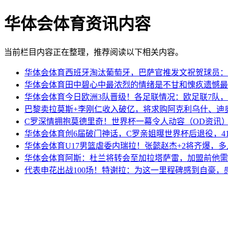
华体会体育资讯内容
当前栏目内容正在整理，推荐阅读以下相关内容。
华体会体育西班牙淘汰葡萄牙，巴萨官推发文祝贺球员：
华体会体育田中碧心中最浓烈的情绪是不甘和愧疚遗憾最
华体会体育今日欧洲3队晋级！各足联情况：欧足联7队，
巴黎卖拉莫斯+李刚仁收入破亿，将求购阿克利乌什、迪
C罗深情拥抱莫德里奇！世界杯一幕令人动容（OD资讯
华体会体育创6届破门神话，C罗亲姐曝世界杯后退役，4
华体会体育U17男篮虐委内瑞拉！张懿赵杰+2将齐爆，
华体会体育阿斯：杜兰将转会至加拉塔萨雷，加盟前他需
代表申花出战100场！特谢拉：为这一里程碑感到自豪，