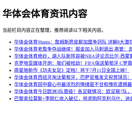
华体会体育资讯内容
当前栏目内容正在整理，推荐阅读以下相关内容。
华体会体育Shams：詹姆斯愿底薪加盟争冠队 详解8大
华体会体育老詹争夺战继续！掘金加入马刺退出 高管：
华体会体育绝妙，湖人队新阵容被NBA评论员比尔·西蒙斯起绰
克罗地亚媒体开炮：我们被抢劫！FIFA保送葡萄牙 C罗
周星驰新作《功夫女足》定档！将于7月11日全国上映！
华体会体育西班牙淘汰葡萄牙，巴萨官推发文祝贺球员：
华体会体育田中碧心中最浓烈的情绪是不甘和愧疚遗憾最
华体会体育今日欧洲3队晋级！各足联情况：欧足联7队，
巴黎卖拉莫斯+李刚仁收入破亿，将求购阿克利乌什、迪