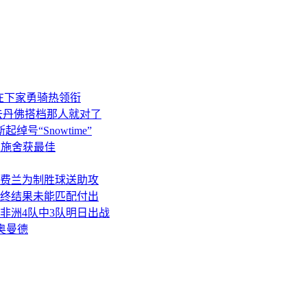
潜在下家勇骑热领衔
去丹佛搭档那人就对了
号“Snowtime”
靠施舍获最佳
费兰为制胜球送助攻
终结果未能匹配付出
非洲4队中3队明日出战
奥曼德