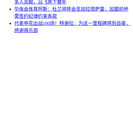
多人贡献，吕飞燕下替补
华体会体育阿斯：杜兰将转会至加拉塔萨雷，加盟前他
需签约纪律约束条款
代表申花出战100场！特谢拉：为这一里程碑感到自豪，
感谢俱乐部